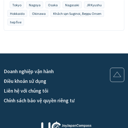
Tokyo
Nagoya
Osaka
Nagasaki
JR Kyushu
Hokkaido
Okinawa
Khách sạn Suginoi, Beppu Onsen
hep five
Doanh nghiệp vận hành
Điều khoản sử dụng
Liên hệ với chúng tôi
Chính sách bảo vệ quyền riêng tư