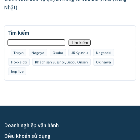
Nhật)
Tìm kiếm
Tìm kiếm
Tokyo
Nagoya
Osaka
JR Kyushu
Nagasaki
Hokkaido
Khách sạn Suginoi, Beppu Onsen
Okinawa
hep five
Doanh nghiệp vận hành
Điều khoản sử dụng