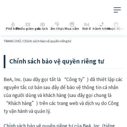
Phổ biến
Phiếu giảm giá
du lịch
ẩm thực
Mua sắm
Nơi ở
hành trình
Hoạt động
Th
TRANG CHỦ
/
Chính sách bảo vệ quyền riêng tư
Chính sách bảo vệ quyền riêng tư
BeA, Inc. (sau đây gọi tắt là “Công ty”) đã thiết lập các
nguyên tắc cơ bản sau đây để bảo vệ thông tin cá nhân
của người dùng và khách hàng (sau đây gọi chung là
“Khách hàng”) trên các trang web và dịch vụ do Công
ty vận hành và quản lý.
Chính sách bảo vệ quyền riêng tư của BeA, Inc. (tiếng