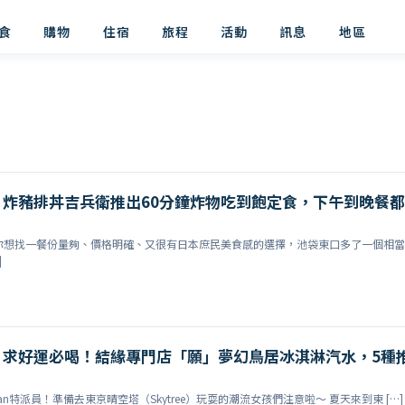
食
購物
住宿
旅程
活動
訊息
地區
！炸豬排丼吉兵衛推出60分鐘炸物吃到飽定食，下午到晚餐都
你想找一餐份量夠、價格明確、又很有日本庶民美食感的選擇，池袋東口多了一個相當
]
】求好運必喝！結緣專門店「願」夢幻鳥居冰淇淋汽水，5種
pan特派員！準備去東京晴空塔（Skytree）玩耍的潮流女孩們注意啦～
夏天來到東 […]