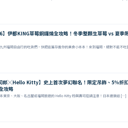
26】伊都KING草莓銅鑼燒全攻略！冬季整顆生草莓 vs 夏季
飛去九州福岡自由行的吃貨們，快把這篇存進你的美食小本本！來到福岡，絕對不能不吃
司郎╳Hello Kitty】史上首次夢幻聯名！限定吊飾、5%折
全攻略
本東京、大阪、名古屋或福岡旅遊的 Hello Kitty 粉與壽司控請注意！日本連鎖迴 […]