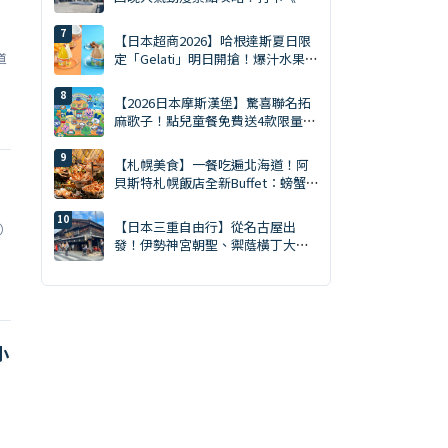
擊的巨人》的聖地，暢享溫泉
【日本超商2026】哈根達斯夏日限
道
定「Gelati」明日開搶！爆汁水果、
鹽焦糖開心果雙口味
【2026日本摩斯漢堡】驚喜聯名拓
麻歌子！點兒童餐免費送4款限量電
子雞周邊、全國開賣
【札幌美食】一餐吃遍北海道！阿
貝斯特札幌飯店全新Buffet：螃蟹
吃到飽・天然南鮪評比・GARAKU
湯咖哩
【日本三重自由行】從名古屋出
R）
發！伊勢神宮朝聖、禦蔭橫丁大啖
伊勢龍蝦一日遊
小