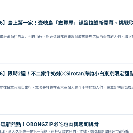
26】島上第一家！壹岐島「志賀屋」鯛鹽拉麵新開幕、挑戰
季準備計畫前往日本九州自由行、想要遠離都市塵囂到療癒離島度假的深度旅人們，請立
26】限時2週！不二家牛奶妹╳Sirotan海豹小白東京限定甜
計畫前往日本東京自由行、或者是打算在東京車站大買伴手禮的旅人們，請立刻把這篇機
理新熱點！OBONGZIP必吃包肉與起司排骨
料理，新大久保幾乎是第一候選。這裡從韓式烤肉、炸雞、咖啡廳到韓國超市都很集