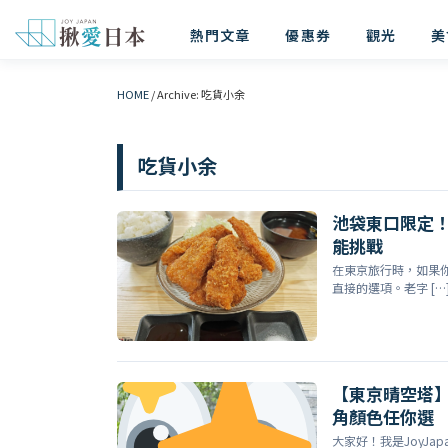
熱門文章
優惠券
觀光
美
HOME
/
Archive: 吃貨小余
吃貨小余
池袋東口限定
能挑戰
在東京旅行時，如果
直接的選項。老字 […
【東京晴空塔
角顏色任你選
大家好！我是JoyJa