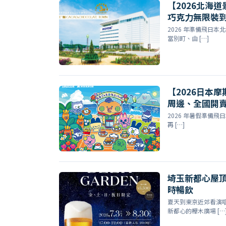
【2026北海
巧克力無限裝
2026 年準備飛日
當別町、由 […]
【2026日本
周邊、全國開
2026 年暑假準備
再 […]
埼玉新都心屋頂啤
時暢飲
夏天到東京近郊看演
新都心的櫸木廣場 […