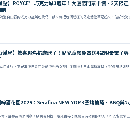
道景點】ROYCE’巧克力城3週年！大灑幣門票半價、2天限定
到飽
本北海道自由行的巧克力控與吃貨們，請立刻把這個超狂的限定活動筆記起來！位於北海
摩斯漢堡】驚喜聯名拓麻歌子！點兒童餐免費送4款限量電子雞
賣
飛日本自由行、又是浪漫日系可愛動漫迷的女孩們注意啦！日本摩斯漢堡（MOS BURGE
酒花園2026：Serafina NEW YORK窯烤披薩、BBQ與2
唱會、展覽或體育活動，結束後想找一處能直接吃晚餐又有夜景的地方，可以留意埼玉
]