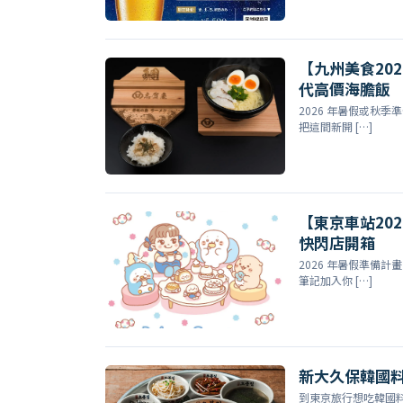
【九州美食20
代高價海膽飯
2026 年暑假或秋
把這間新開 […]
【東京車站20
快閃店開箱
2026 年暑假準備
筆記加入你 […]
新大久保韓國料
到東京旅行想吃韓國