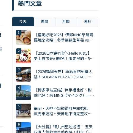
熱門文章
今天
週間
月間
累計
限
【福岡必吃2026】伊都KING草莓銅
鑼燒全攻略！冬季整顆生草莓 vs 夏
季限定慕斯 Ace
當
【2026日本壽司郎╳Hello Kitty】
史上首次夢幻聯名！限定吊飾、5%
折扣券、5大主題店全攻略
【2026福岡天神】車站直結免曬太
陽！SOLARIA PLAZA ╳ STAGE 必
逛10大排隊美食與爆買清單
扣
【博多車站直結】伴手禮也好、甜
點也好：來 MING（マイング）一次
買齊才是旅遊達人。MING 完全攻略
（2026年版）
福岡・天神不知道從哪裡開始逛，
就先來這裡。天神地下街完整攻略
｜美食、購物、伴手禮一次搞定
【大分篇】環九州聖地巡禮！ 五天
四晚人氣動漫景點攻略！打卡《進