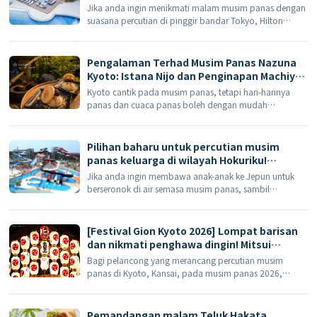
renang waktu malam, barbeku tepi kolam
Jika anda ingin menikmati malam musim panas dengan
dan taman bir yang dibuka mulai 27 Jun.
suasana percutian di pinggir bandar Tokyo, Hilton
Tokyo Bay (ヒルトン東京ベイ) secara rasmi akan
membuka restoran kolam taman yang baru dibaik pulih
pada musim panas ini […]
Pengalaman Terhad Musim Panas Nazuna
Kyoto: Istana Nijo dan Penginapan Machiya
di Daerah Istana Diraja Kyoto – Nikmati Ais
Kyoto cantik pada musim panas, tetapi hari-harinya
Krim Monaka dan Mi Somen Aliran pada
panas dan cuaca panas boleh dengan mudah
bulan Ogos
mengganggu rancangan lawatan anda. Jika anda lebih
suka menginap di ryokan machiya dan meluangkan
masa meresapi suasana Kyoto, daripada terburu-buru
Pilihan baharu untuk percutian musim
dari satu tarikan luar ke tarikan lain sepanjang hari, N
panas keluarga di wilayah Hokuriku!
[…]
Menginap di ryokan mata air panas dan
Jika anda ingin membawa anak-anak ke Jepun untuk
nikmati Shibamasa World Water Park
berseronok di air semasa musim panas, sambil
berharap orang dewasa dapat menikmati rendaman
santai di mata air panas pada waktu malam, itinerari
Hokuriku ini sangat layak ditambah ke dalam senarai
[Festival Gion Kyoto 2026] Lompat barisan
anda. Terdapat beberapa premis 'Oedo Onsen
dan nikmati penghawa dingin! Mitsui
Monogatari' di wilayah Hokuriku […]
Garden Hotel menawarkan lawatan
Bagi pelancong yang merancang percutian musim
percuma dua hari terhad untuk muzik
panas di Kyoto, Kansai, pada musim panas 2026,
festival Kitakannon-yama pada bulan Julai.
berikut adalah pratonton pengalaman budaya bertaraf
tinggi yang hanya diketahui oleh peminat makanan
Kyoto yang berpengalaman! Apabila anda tiba pada
Pemandangan malam Teluk Hakata