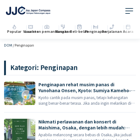
Popular
Voucher
Lawatan pemandangan
Masakan
Beli-belah
Penginapan
Perjalanan
Acara
DOM
/
Penginapan
Kategori:
Penginapan
Penginapan rehat musim panas di
Yunohana Onsen, Kyoto: Sumiya Kameho-
an menawarkan minuman penyegar
Kyoto cantik pada musim panas, tetapi kehangatan
selepas mandi, hidangan kaiseki gaya
siang benar-benar terasa. Jika anda ingin melarikan diri
Kyoto dan kolam renang sehingga akhir
daripada keramaian di pusat bandar dan menginap
Ogos.
semalaman di penginapan mata air panas, Yunohana
Onsen di Kameoka (Yunohana […]
Nikmati perlawanan dan konsert di
Maishima, Osaka, dengan lebih mudah:
Pakej penginapan hari bekerja The Day
Apabila melancong secara bebas di Osaka, jika jadual
Osaka – tawaran 10%