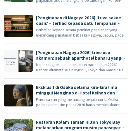
perjalanan anda merangkumi pertandingan, konsert
atau acara besar di kawasan Maishima, pilihan
penginapan anda sebenarnya boleh memberi kesan
ketara kepada tahap tenaga anda pada hari tersebut.
[Penginapan di Nagoya 2026] 'trive sakae
Terletak di Maishima, Osaka, Flower […]
oasis' – terhad kepada satu tempahan
sehari – telah dibuka secara rasmi!
Perhatian kepada semua peminat perjalanan yang
Menampung sehingga 9 tetamu dalam
merancang perjalanan bebas ke Nagoya, Jepun, pada
tempahan eksklusif untuk keseluruhan
tahun 2026, atau mereka yang berfikir untuk membawa
hartanah, menawarkan kemewahan
seluruh keluarga atau sekumpulan rakan untuk menyewa
tertinggi berhampiran kawasan membeli-
keseluruhan hartanah bagi sebuah pesta! Terletak di
[Penginapan Nagoya 2026] trive osu
belah Sakae.
Nagoya […]
akamon: sebuah aparthotel baharu yang
baru dibuka di Osu! Menampilkan skrin
Merancang perjalanan ke Jepun pada tahun 2026?
pawagam bersaiz 100 inci dan sebuah jalan
Mencari alternatif selain Kyushu, Tokyo dan Kansai? Bagi
membeli-belah tepat di depan pintu anda.
peminat membeli-belah dan hipster peminat makanan
yang merancang lawatan kendiri ke Nagoya di Jepun
Tengah, pastikan anda menyemak ini baharu […]
Eksklusif di Osaka selama kira-kira lima
minggu! Menginap di Hotel Keihan dan
saksikan *Gadis dengan Subang Mutiara*
Pencinta seni yang merancang perjalanan ke Osaka
karya Vermeer.
pada akhir musim panas 2026 harus memasukkan
Nakanoshima dalam itinerari mereka. Pameran *Girl
with a Pearl Earring* karya Vermeer dijadualkan dibuka
di Muzium Seni Nakanoshima Osaka, […]
Restoran Kolam Taman Hilton Tokyo Bay
melancarkan program musim panasnya: