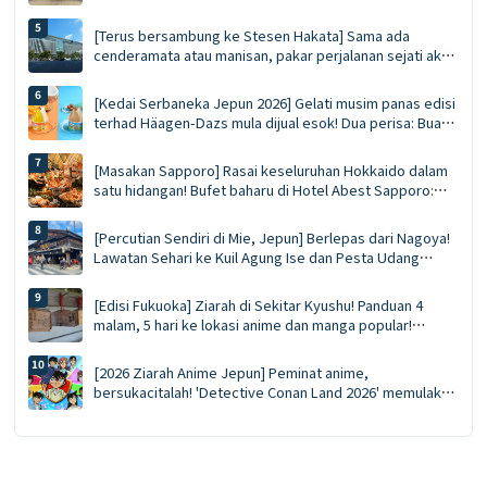
untuk bermula. Panduan Muktamad ke Lorong Membeli-
Belah Bawah Tanah Tenjin | Makanan, membeli-belah dan
[Terus bersambung ke Stesen Hakata] Sama ada
cenderamata serentak
cenderamata atau manisan, pakar perjalanan sejati akan
mendapatkan semuanya sekaligus di MING. Panduan
Muktamad MING (Edisi 2026)
[Kedai Serbaneka Jepun 2026] Gelati musim panas edisi
terhad Häagen-Dazs mula dijual esok! Dua perisa: Buah
Berjus dan Pistachio Karamel Masin
[Masakan Sapporo] Rasai keseluruhan Hokkaido dalam
satu hidangan! Bufet baharu di Hotel Abest Sapporo:
ketam makan sepuas hati, panduan tuna sirip biru liar,
dan kari sup GARAKU
[Percutian Sendiri di Mie, Jepun] Berlepas dari Nagoya!
Lawatan Sehari ke Kuil Agung Ise dan Pesta Udang
Karang Ise di O-kage Yokocho
[Edisi Fukuoka] Ziarah di Sekitar Kyushu! Panduan 4
malam, 5 hari ke lokasi anime dan manga popular!
Celupkan diri anda dalam dunia *Demon Slayer*!
[2026 Ziarah Anime Jepun] Peminat anime,
bersukacitalah! 'Detective Conan Land 2026' memulakan
jelajahnya di 15 lokasi seluruh negara: barangan
dagangan baharu, sesi bergambar watak, dan panduan