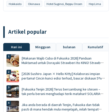
Hokkaido
Okinawa
Hotel Suginoi, Beppu Onsen
Hep Lima
Artikel popular
Hari ini
Mingguan
bulanan
Kumulatif
[Makanan Wajib Cuba di Fukuoka 2026] Panduan
Muktamad untuk Dorayaki Strawberi Ito KING! Strawberi
Segar Utuh pada Musim Sejuk vs Mousse Ace Eksklusif
Musim Panas
[2026 Sushiro Japan × Hello Kitty] Kolaborasi impian
pertama! Cincin kunci edisi terhad, baucar diskaun 5%
dan panduan lengkap kepada lima restoran bertema
[Fukuoka Tenjin 2026] Terus bersambung ke stesen –
tak perlu berani menghadapi terik matahari! SOLARIA
PLAZA ╳ STAGE: 10 hidangan terlaris yang wajib dicuba
dan senarai barangan beli-belah
Jika anda berada di daerah Tenjin, Fukuoka dan tidak
pasti di mana hendak mula menjelajah, inilah tempat