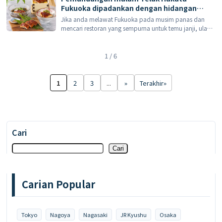
bulan Julai […]
Fukuoka dipadankan dengan hidangan
kaiseki belut! Fukuoka Sunpalace Galaxy
Jika anda melawat Fukuoka pada musim panas dan
melancarkan 'Unagi-ka' eksklusif musim
mencari restoran yang sempurna untuk temu janji, ulang
panas pada 1 Julai.
tahun, atau hidangan yang enak sebelum atau selepas
konsert, anda mungkin ingin mempertimbangkan Hotel
Fukuoka Sunpalace […]
1 / 6
1
2
3
...
»
Terakhir»
Cari
Cari
Carian Popular
Tokyo
Nagoya
Nagasaki
JR Kyushu
Osaka