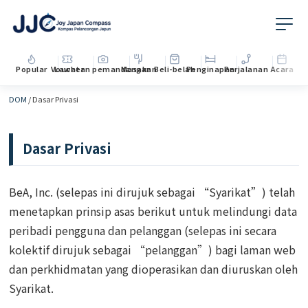
Popular
Voucher
Lawatan pemandangan
Masakan
Beli-belah
Penginapan
Perjalanan
Acara
DOM
/
Dasar Privasi
Dasar Privasi
BeA, Inc. (selepas ini dirujuk sebagai “Syarikat”) telah
menetapkan prinsip asas berikut untuk melindungi data
peribadi pengguna dan pelanggan (selepas ini secara
kolektif dirujuk sebagai “pelanggan”) bagi laman web
dan perkhidmatan yang dioperasikan dan diuruskan oleh
Syarikat.