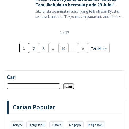
18 Julai 2026 […]
Tobu Ikebukuro bermula pada 29 Julai!
Nikmati yang terbaik dari Kyushu dengan
Jika anda berminat merasai yang terbaik dari Kyushu
kotak bento daging lembu berjenama,
semasa berada di Tokyo musim panas ini, anda tidak
pencuci mulut menyegarkan dan hidangan
semestinya perlu menempah penerbangan dengan
istimewa mentaiko semuanya sekaligus.
segera. Kedai Jabatan Tobu Cawangan Utama
Ikebukuro akan menganjurkan acara di tingkat acara
1 / 17
tingkat 8 dari 29 Julai hingga 4 Ogos 2026.
1
2
3
...
10
...
»
Terakhir»
Cari
Cari
Carian Popular
Tokyo
JR Kyushu
Osaka
Nagoya
Nagasaki