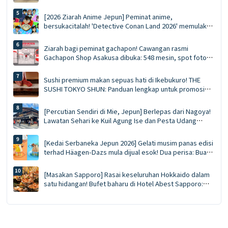
untuk bermula. Panduan Muktamad ke Lorong Membeli-
Belah Bawah Tanah Tenjin | Makanan, membeli-belah dan
[2026 Ziarah Anime Jepun] Peminat anime,
cenderamata serentak
bersukacitalah! 'Detective Conan Land 2026' memulakan
jelajahnya di 15 lokasi seluruh negara: barangan
dagangan baharu, sesi bergambar watak, dan panduan
Ziarah bagi peminat gachapon! Cawangan rasmi
praktikal untuk tempahan pengangkutan ✨
Gachapon Shop Asakusa dibuka: 548 mesin, spot foto
eksklusif dan hadiah pembukaan—semuanya di satu
tempat.
Sushi premium makan sepuas hati di Ikebukuro! THE
SUSHI TOKYO SHUN: Panduan lengkap untuk promosi
makan tengah hari 90 minit yang menampilkan timun laut
tanpa had dan sushi yang dibuat segar oleh cef.
[Percutian Sendiri di Mie, Jepun] Berlepas dari Nagoya!
Lawatan Sehari ke Kuil Agung Ise dan Pesta Udang
Karang Ise di O-kage Yokocho
[Kedai Serbaneka Jepun 2026] Gelati musim panas edisi
terhad Häagen-Dazs mula dijual esok! Dua perisa: Buah
Berjus dan Pistachio Karamel Masin
[Masakan Sapporo] Rasai keseluruhan Hokkaido dalam
satu hidangan! Bufet baharu di Hotel Abest Sapporo:
ketam makan sepuas hati, panduan tuna sirip biru liar,
dan kari sup GARAKU