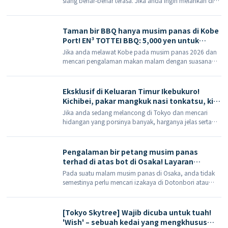
siang benar-benar terasa. Jika anda ingin melarikan diri
Kyoto dan kolam renang sehingga akhir
daripada keramaian di pusat bandar dan menginap
Ogos.
semalaman di penginapan mata air panas, Yunohana
Onsen di Kameoka (Yunohana […]
Taman bir BBQ hanya musim panas di Kobe
Port! EN³ TOTTEI BBQ: 5,000 yen untuk
barbeku, bufet dan minum sepuas hati
Jika anda melawat Kobe pada musim panas 2026 dan
mencari pengalaman makan malam dengan suasana
percutian tepi air yang lebih terasa berbanding restoran
biasa, EN³ TOT […] di daerah tepi air TOTTEI di Kobe
[…]
Eksklusif di Keluaran Timur Ikebukuro!
Kichibei, pakar mangkuk nasi tonkatsu, kini
menawarkan menu set makanan goreng
Jika anda sedang melancong di Tokyo dan mencari
makan sepuas hati selama 60 minit,
hidangan yang porsinya banyak, harganya jelas serta
tersedia dari petang hingga makan malam
penuh dengan suasana makanan jalanan Jepun asli, kini
– jom cuba!
terdapat pilihan mudah di Keluar Timur Ikebukuro.
Tempat yang telah lama wujud ini
Pengalaman bir petang musim panas
terhad di atas bot di Osaka! Layaran
tambahan untuk 'Sunflower Summer
Pada suatu malam musim panas di Osaka, anda tidak
Evening Beer Cruise' pada 6 Ogos dan 30
semestinya perlu mencari izakaya di Dotonbori atau
Ogos.
Umeda. Jika anda ingin menikmati pemandangan
malam, bir draf, muzik di atas kapal dan hembusan
angin sejuk 'Mizu no Osaka' sekaligus, anda boleh […]
[Tokyo Skytree] Wajib dicuba untuk tuah!
'Wish' – sebuah kedai yang mengkhusus