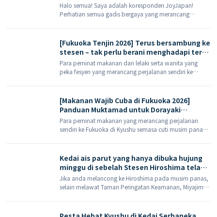
dalam penjodohan – menawarkan
Halo semua! Saya adalah koresponden JoyJapan!
minuman berkarbonat aiskrim Torii-gate
Perhatian semua gadis bergaya yang merancang
yang mempesona, tersedia dalam lima
perjalanan ke Tokyo Skytree—[…]
warna untuk dipilih.
[Fukuoka Tenjin 2026] Terus bersambung ke
stesen – tak perlu berani menghadapi terik
matahari! SOLARIA PLAZA ╳ STAGE: 10
Para peminat makanan dan lelaki serta wanita yang
hidangan terlaris yang wajib dicuba dan
peka fesyen yang merancang perjalanan sendiri ke
senarai barangan beli-belah
Fukuoka di Kyushu, Jepun, semasa cuti musim panas
2026, atau mereka yang bercadang untuk berbelanja
besar dan menjelajah kulinari di Tenjin, harus membaca
[Makanan Wajib Cuba di Fukuoka 2026]
panduan muktamad ini dengan segera […]
Panduan Muktamad untuk Dorayaki
Strawberi Ito KING! Strawberi Segar Utuh
Para peminat makanan yang merancang perjalanan
pada Musim Sejuk vs Mousse Ace Eksklusif
sendiri ke Fukuoka di Kyushu semasa cuti musim panas
Musim Panas
2026, pastikan anda menyimpan artikel ini dalam buku
nota makanan anda! Apabila anda berada di Fukuoka,
anda sememangnya mesti mencuba hidangan istimewa
Kedai ais parut yang hanya dibuka hujung
tempatan yang dibanggakan oleh semua orang […]
minggu di sebelah Stesen Hiroshima telah
menjadi tular! Panduan untuk membuat
Jika anda melancong ke Hiroshima pada musim panas,
tempahan dan menu di kedai ini, yang
selain melawat Taman Peringatan Keamanan, Miyajima
hanya dibuka pada hujung minggu.
dan mencuba okonomiyaki gaya Hiroshima, mengapa
tidak menambah semangkuk ais parut yang benar-
benar menangkap 'rasa bercuti' ke dalam itinerari anda?
Pesta Hebat Kyushu di Kedai Serbaneka