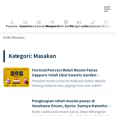
Popular
Voucher
Lawatan pemandangan
Masakan
Beli-belah
Penginapan
Perjalanan
Acara
DOM
/
Masakan
Kategori:
Masakan
Festival Pencuci Mulut Musim Panas
Sapporo telah tiba! Sweets Garden
SAPPORO 2026 menghimpunkan rekod 50
Percutian musim panas ke Hokkaido bukan sekadar
kek kerjasama.
tentang makanan laut, jagung manis dan aiskrim
lembut; bagi mereka yang mempunyai selera manis,
terdapat juga acara yang sangat berbaloi untuk
dimasukkan ke dalam itinerari Sapporo anda. Kebun
Penginapan rehat musim panas di
Manisan […]
Yunohana Onsen, Kyoto: Sumiya Kameho-
an menawarkan minuman penyegar
Kyoto cantik pada musim panas, tetapi kehangatan
selepas mandi, hidangan kaiseki gaya