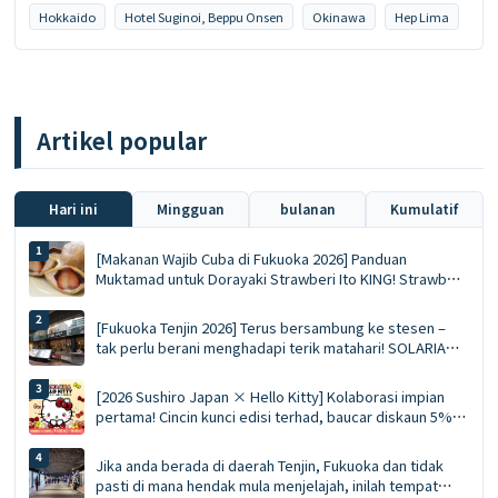
Hokkaido
Hotel Suginoi, Beppu Onsen
Okinawa
Hep Lima
Artikel popular
Hari ini
Mingguan
bulanan
Kumulatif
[Makanan Wajib Cuba di Fukuoka 2026] Panduan
Muktamad untuk Dorayaki Strawberi Ito KING! Strawberi
Segar Utuh pada Musim Sejuk vs Mousse Ace Eksklusif
Musim Panas
[Fukuoka Tenjin 2026] Terus bersambung ke stesen –
tak perlu berani menghadapi terik matahari! SOLARIA
PLAZA ╳ STAGE: 10 hidangan terlaris yang wajib dicuba
dan senarai barangan beli-belah
[2026 Sushiro Japan × Hello Kitty] Kolaborasi impian
pertama! Cincin kunci edisi terhad, baucar diskaun 5%
dan panduan lengkap kepada lima restoran bertema
Jika anda berada di daerah Tenjin, Fukuoka dan tidak
pasti di mana hendak mula menjelajah, inilah tempat