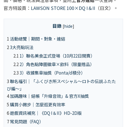
官方特設頁：
LAWSON STORE 100×DQ I＆II
（日文）。
目錄
[
hide
]
1
活動總覽｜期間・對象・連結
2
3大亮點玩法
2.1
1）聯名美食正式登場（10月22日開賣）
2.2
2）角色點陣圖徽章×飲料（限量贈品）
2.3
3）收據集章抽獎（Ponta/d積分）
3
聯名福引｜「ふくびき所スペシャル～ロトの伝説ふたた
び編～」
4
加碼趣味｜結帳「升級音效」& 官方X抽獎
5
購買小撇步｜怎麼逛更有效率
6
遊戲資訊補充｜《DQ I＆II》HD-2D版
7
常見問題（FAQ）