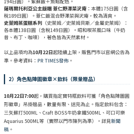
194日圓）。紫蘇飯＋魚鬆配色。
薩瑪爾托利亞公主飯糰 薏仁野澤菜沢庵
：本體175日圓（含
稅189日圓）。薏仁飯混合野澤菜與沢庵，較為清爽。
史萊姆蒸蛋糕系列
（史萊姆／史萊姆貝斯／金屬史萊姆）：
各本體138日圓（含稅149日圓）。昭和喫茶風口味（牛奶
昔、布丁、咖啡），著色皆為天然素材。
以上品項均為
10月22日
起陸續上架，販售門市以官網公告為
準。參考資料：
PR TIMES發佈
。
2）角色點陣圖徽章×飲料（限量贈品）
10月22日7:00
起，購買指定寶特瓶飲料可獲「角色點陣圖圓
形徽章」吊掛贈品，數量有限、送完為止。指定飲料包含：
三矢蘇打500ML、Craft BOSS牛奶拿鐵500ML、可口可樂
Aquarius 500ML
等（實際以門市陳列為準）。詳見
新聞
稿
。