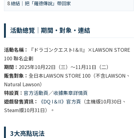
8
總結｜把「羅德傳說」帶回家
活動總覽｜期間・對象・連結
活動名稱：
『ドラゴンクエストI＆II』×LAWSON STORE
100 聯名企劃
期間：
2025年10月22日（三）～11月11日（二）
販售對象：
全日本LAWSON STORE 100（不含LAWSON、
Natural Lawson）
特設頁：
官方活動頁
／
收據集章詳情頁
遊戲發售資訊：
《DQ I＆II》官方頁
（主機版10月30日、
Steam版10月31日）。
3大亮點玩法