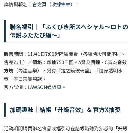
詳情與報名：
官方頁（收據集章）
。
聯名福引｜「ふくびき所スペシャル～ロトの
伝説ふたたび編～」
販售時間：
11月1日7:00起陸續開賣（各店時段可能不同、
售完為止）／
價格：
每抽750日圓。A賞為
鬧鐘
、C賞為
音效
方塊
（內建音樂），另有「拉之鏡玻璃盤」「隨身透明水
壺」等日常實用款。
官方詳情：
LAWSON娛樂頁
。
加碼趣味｜結帳「升級音效」& 官方X抽獎
活動期間購買聯名食品或福引可在結帳時聽到熟悉的
「升級