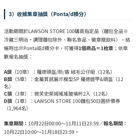
3）收據集章抽獎（Ponta/d積分）
活動期間於LAWSON STORE 100購買指定品（麵包全品※
冷藏三明治・調理麵包除外、聯名食品、徽章贈飲料），結
帳時出示Ponta或d積分卡，可獲得
1個商品＝1枚章
；依章
數報名抽獎：
A獎
（10章）：羅德頭盔/劍/盾 絨毛公仔組（12名）
B獎
（5章）：金屬質感展示模型SP 羅德鎧甲&頭盔（12
名）
C獎
（3章）：微笑史萊姆搖搖玻璃杯2入（12名）
D獎
（1章）：LAWSON STORE 100麵包50日圓折價券
（1,964名）
集章期間：
10月22日00:00～11月11日23:59／
報名期間：
10月22日10:00～11月18日23:59。