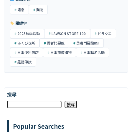
訊息
購物
關鍵字
2025秋季活動
LAWSON STORE 100
ドラクエ
ふくびき所
勇者鬥惡龍
勇者鬥惡龍I&II
日本便利商店
日本旅遊購物
日本聯名活動
羅德傳說
搜尋
搜尋
Popular Searches