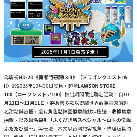
為慶祝
HD-2D《勇者鬥惡龍I＆II》（ドラゴンクエストI＆
II）
於2025年10月30日發售，超商
LAWSON STORE
100（ローソンストア100）
推出期間限定聯名活動！自
10
月22日～11月11日
，將販售多款以遊戲世界觀為靈感的聯
名甜點與飯糰，還有
角色點陣圖徽章
隨飲料贈送、
收據集章
抽獎
、以及
聯名福引「ふくびき所スペシャル～ロトの伝説
ふたたび編～」
等玩法。本文以台灣旅客視角，整理販售時
間、價格、玩法與注意事項，並附上
官方連結
一次查詢。