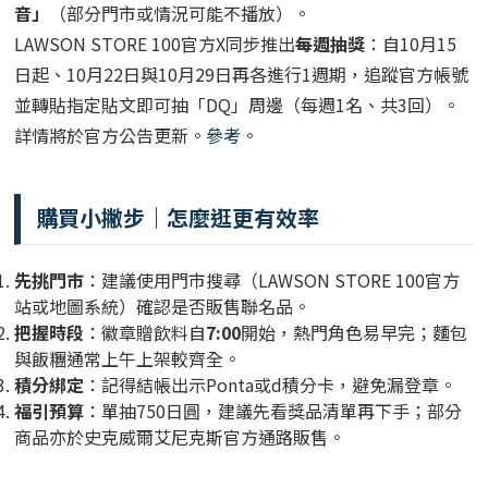
音」
（部分門市或情況可能不播放）。
LAWSON STORE 100官方X同步推出
每週抽獎
：自10月15
日起、10月22日與10月29日再各進行1週期，追蹤官方帳號
並轉貼指定貼文即可抽「DQ」周邊（每週1名、共3回）。
詳情將於官方公告更新。
參考
。
購買小撇步｜怎麼逛更有效率
先挑門市
：建議使用門市搜尋（LAWSON STORE 100官方
站或地圖系統）確認是否販售聯名品。
把握時段
：徽章贈飲料自
7:00
開始，熱門角色易早完；麵包
與飯糰通常上午上架較齊全。
積分綁定
：記得結帳出示Ponta或d積分卡，避免漏登章。
福引預算
：單抽750日圓，建議先看獎品清單再下手；部分
商品亦於史克威爾艾尼克斯官方通路販售。