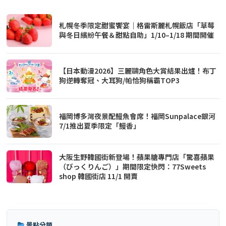
札幌冬季限定甜蜜饗宴｜格雷斯麗札幌飯店「草莓
與冬日繽紛午餐＆甜點自助」1/10–1/18 期間開催
【日本動漫2026】三麗鷗角色大賞結果出爐！布丁
狗逆轉奪冠、大耳狗/帕恰狗稱霸TOP3
福岡博多灣夜景配鰻魚會席！福岡Sunpalace銀河
7/1推出夏季限定「鰻香」
大阪生野韓國街新登場！蘋果糖專門店「驚喜蘋果
（びっくりんご）」期間限定快閃：77Sweets
shop 韓國街店 11/1 開賣
景點分類