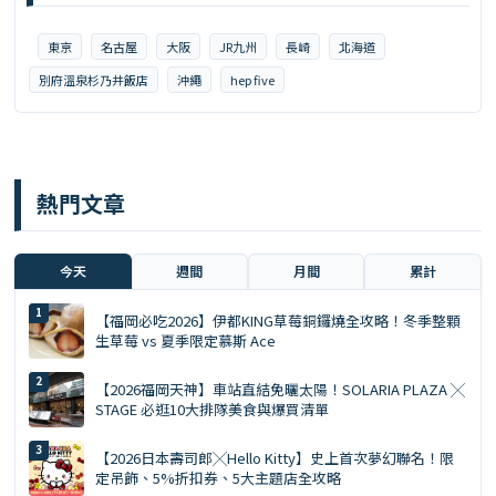
東京
名古屋
大阪
JR九州
長崎
北海道
別府溫泉杉乃井飯店
沖繩
hep five
熱門文章
今天
週間
月間
累計
【福岡必吃2026】伊都KING草莓銅鑼燒全攻略！冬季整顆
生草莓 vs 夏季限定慕斯 Ace
【2026福岡天神】車站直結免曬太陽！SOLARIA PLAZA ╳
STAGE 必逛10大排隊美食與爆買清單
【2026日本壽司郎╳Hello Kitty】史上首次夢幻聯名！限
定吊飾、5%折扣券、5大主題店全攻略