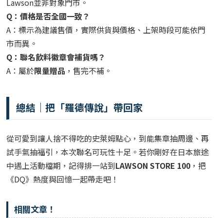
Lawson並非對象門市。
Q：價格是否全國一致？
A：標示為建議售價，實際供貨與價格、上架時段可能依門
市而異。
Q：聯名飲料徽章會補貨嗎？
A：屬於
限量贈品
，售完不補。
總結｜把「羅德傳說」帶回家
從可愛到讓人捨不得吃的史萊姆點心，到能集章抽周邊、再
試手氣抽福引，本次聯名可玩性十足。若你剛好在日本旅途
中遇上活動檔期，記得排一站到
LAWSON STORE 100
，把
《DQ》熱度與回憶一起帶走吧！
相關文章！