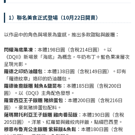
1）聯名美食正式登場（10月22日開賣）
以作品中的角色與場景為靈感，推出多款甜點與飯糰：
閃耀海底果凍
：本體198日圓（含稅214日圓）。以
《DQII》新場景「海底」為概念，牛奶布丁＋藍色果凍層次
呈現光影。
羅德之印奶油麵包
：本體138日圓（含稅149日圓）。印有
「羅德紋章」烙印的奶油麵包。
羅德後裔飯糰 鮭魚&鹽昆布
：本體185日圓（含稅200日
圓）。以《DQI》主角配色發想。
羅雷西亞王子飯糰 豬排蛋包
：本體200日圓（含稅216日
圓）。豪氣豬排蛋包配料。
薩瑪爾托利亞王子飯糰 雞肉番茄飯
：本體190日圓（含稅
205日圓）。洋蔥、紅蘿蔔與雞絞肉拌飯，點綴巴西里。
穆恩布魯克公主飯糰 紫蘇飯&魚鬆
：本體180日圓（含稅