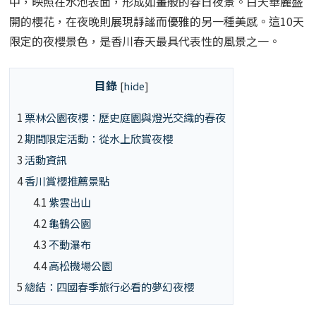
中，映照在水池表面，形成如畫般的春日夜景。白天華麗盛
開的櫻花，在夜晚則展現靜謐而優雅的另一種美感。這10天
限定的夜櫻景色，是香川春天最具代表性的風景之一。
目錄
[
hide
]
1
栗林公園夜櫻：歷史庭園與燈光交織的春夜
2
期間限定活動：從水上欣賞夜櫻
3
活動資訊
4
香川賞櫻推薦景點
4.1
紫雲出山
4.2
龜鶴公園
4.3
不動瀑布
4.4
高松機場公園
5
總結：四國春季旅行必看的夢幻夜櫻