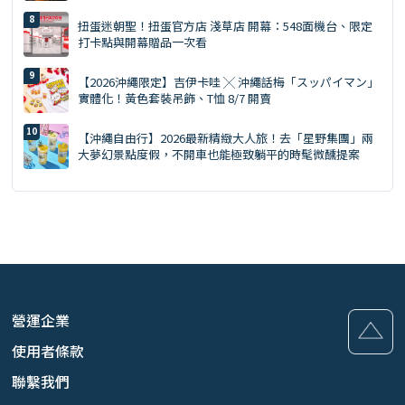
扭蛋迷朝聖！扭蛋官方店 淺草店 開幕：548面機台、限定
打卡點與開幕贈品一次看
【2026沖繩限定】吉伊卡哇 ╳ 沖繩話梅「スッパイマン」
實體化！黃色套裝吊飾、T恤 8/7 開賣
【沖繩自由行】2026最新精緻大人旅！去「星野集團」兩
大夢幻景點度假，不開車也能極致躺平的時髦微醺提案
營運企業
使用者條款
聯繫我們