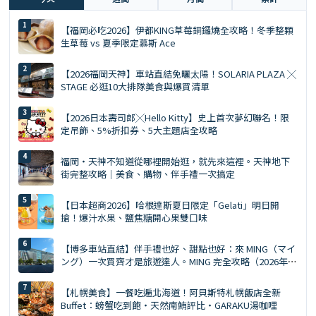
【福岡必吃2026】伊都KING草莓銅鑼燒全攻略！冬季整顆
生草莓 vs 夏季限定慕斯 Ace
【2026福岡天神】車站直結免曬太陽！SOLARIA PLAZA ╳
STAGE 必逛10大排隊美食與爆買清單
【2026日本壽司郎╳Hello Kitty】史上首次夢幻聯名！限
定吊飾、5%折扣券、5大主題店全攻略
福岡・天神不知道從哪裡開始逛，就先來這裡。天神地下
街完整攻略｜美食、購物、伴手禮一次搞定
【日本超商2026】哈根達斯夏日限定「Gelati」明日開
搶！爆汁水果、鹽焦糖開心果雙口味
【博多車站直結】伴手禮也好、甜點也好：來 MING（マイ
ング）一次買齊才是旅遊達人。MING 完全攻略（2026年
版）
【札幌美食】一餐吃遍北海道！阿貝斯特札幌飯店全新
Buffet：螃蟹吃到飽・天然南鮪評比・GARAKU湯咖哩