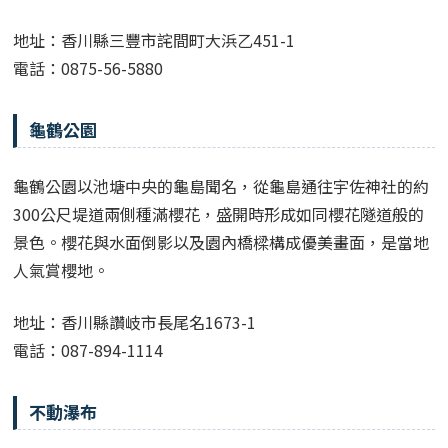
地址：香川縣三豐市詫間町大浜乙451-1
電話：0875-56-5880
龜鶴公園
龜鶴公園以池塘中央的龜島聞名，從龜島通往宇佐神社的約
300公尺堤道兩側種滿櫻花，盛開時形成如同櫻花隧道般的
景色。櫻花與水面倒影以及園內橋樑構成優美畫面，是當地
人氣賞櫻地。
地址：香川縣讚岐市長尾名1673-1
電話：087-894-1114
不動瀑布