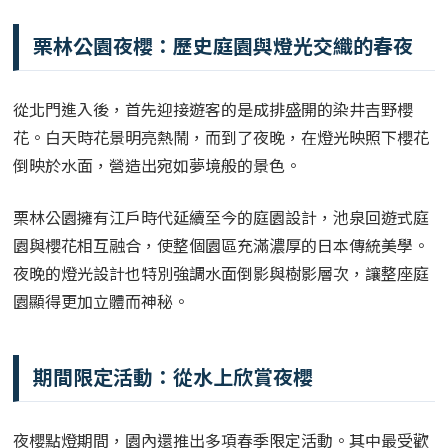
栗林公園夜櫻：歷史庭園與燈光交織的春夜
從北門進入後，首先迎接遊客的是成排盛開的染井吉野櫻
花。白天時花景明亮熱鬧，而到了夜晚，在燈光映照下櫻花
倒映於水面，營造出宛如夢境般的景色。
栗林公園擁有江戶時代延續至今的庭園設計，池泉回遊式庭
園與櫻花相互融合，使整個園區充滿濃厚的日本傳統美學。
夜晚的燈光設計也特別強調水面倒影與樹影層次，讓整座庭
園顯得更加立體而神秘。
期間限定活動：從水上欣賞夜櫻
夜櫻點燈期間，園內還推出多項春季限定活動。其中最受歡