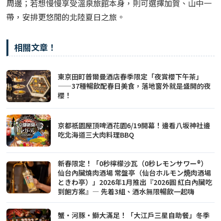
周邊；若想慢慢享受溫泉旅館本身，則可選擇加賀、山中一
帶，安排更悠閒的北陸夏日之旅。
相關文章！
東京田町普爾曼酒店春季限定「夜賞櫻下午茶」
——37種暢飲配春日美食，落地窗外就是盛開的夜
櫻！
京都祇園屋頂啤酒花園6/19開幕！邊看八坂神社邊
吃北海道三大肉料理BBQ
新春限定！「0秒檸檬沙瓦（0秒レモンサワー®）
仙台內臟燒肉酒場 常盤亭（仙台ホルモン焼肉酒場
ときわ亭）」2026年1月推出『2026圓 紅白內臟吃
到飽方案』— 先着3組、酒水無限暢飲一起嗨
蟹・河豚・鰤大滿足！「大江戶三星自助餐」冬季