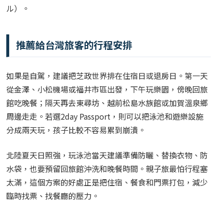
ル）。
推薦給台灣旅客的行程安排
如果是自駕，建議把芝政世界排在住宿日或退房日。第一天
從金澤、小松機場或福井市區出發，下午玩樂園，傍晚回旅
館吃晚餐；隔天再去東尋坊、越前松島水族館或加賀溫泉鄉
周邊走走。若選2day Passport，則可以把泳池和遊樂設施
分成兩天玩，孩子比較不容易累到崩潰。
北陸夏天日照強，玩泳池當天建議準備防曬、替換衣物、防
水袋，也要預留回旅館沖洗和晚餐時間。親子旅最怕行程塞
太滿，這個方案的好處正是把住宿、餐食和門票打包，減少
臨時找票、找餐廳的壓力。