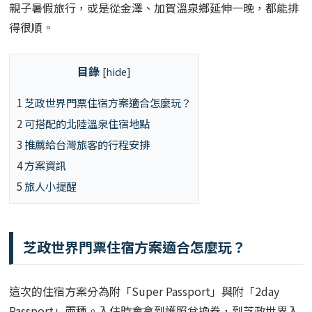
親子暑假旅行，或是從金澤、加賀溫泉鄉延伸一晚，都能排
得很順。
目錄
[
hide
]
1
芝政世界門票住宿方案適合怎麼玩？
2
可搭配的北陸溫泉住宿地點
3
推薦給台灣旅客的行程安排
4
方案資訊
5
旅人小提醒
芝政世界門票住宿方案適合怎麼玩？
這次的住宿方案分為附「Super Passport」與附「2day
Passport」兩種。入住時會拿到護照兌換券，到芝政世界入