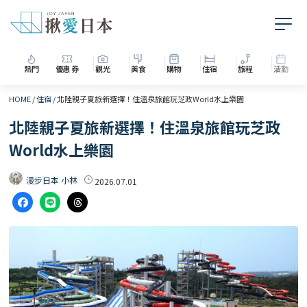
熱門
優惠券
觀光
美食
購物
住宿
旅程
活動
HOME
/
住宿
/
北陸親子夏旅新選擇！住溫泉旅館玩芝政World水上樂園
北陸親子夏旅新選擇！住溫泉旅館玩芝政
World水上樂園
漫步日本 小林
2026.07.01