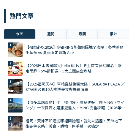
熱門文章
今天
週間
月間
累計
【福岡必吃2026】伊都KING草莓銅鑼燒全攻略！冬季整顆
生草莓 vs 夏季限定慕斯 Ace
【2026日本壽司郎╳Hello Kitty】史上首次夢幻聯名！限
定吊飾、5%折扣券、5大主題店全攻略
【2026福岡天神】車站直結免曬太陽！SOLARIA PLAZA ╳
STAGE 必逛10大排隊美食與爆買清單
【博多車站直結】伴手禮也好、甜點也好：來 MING（マイ
ング）一次買齊才是旅遊達人。MING 完全攻略（2026年
版）
福岡・天神不知道從哪裡開始逛，就先來這裡。天神地下
街完整攻略｜美食、購物、伴手禮一次搞定