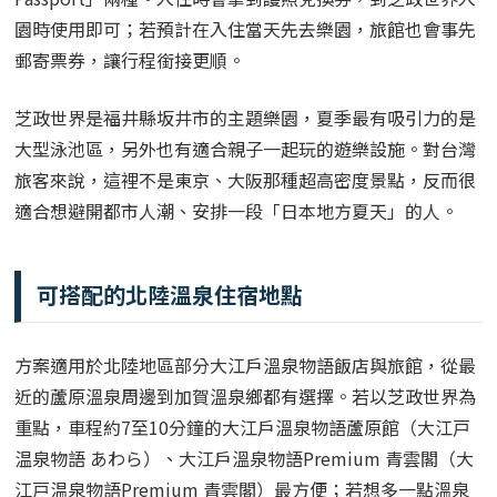
園時使用即可；若預計在入住當天先去樂園，旅館也會事先
郵寄票券，讓行程銜接更順。
芝政世界是福井縣坂井市的主題樂園，夏季最有吸引力的是
大型泳池區，另外也有適合親子一起玩的遊樂設施。對台灣
旅客來說，這裡不是東京、大阪那種超高密度景點，反而很
適合想避開都市人潮、安排一段「日本地方夏天」的人。
可搭配的北陸溫泉住宿地點
方案適用於北陸地區部分大江戶溫泉物語飯店與旅館，從最
近的蘆原溫泉周邊到加賀溫泉鄉都有選擇。若以芝政世界為
重點，車程約7至10分鐘的大江戶溫泉物語蘆原館（大江戸
温泉物語 あわら）、大江戶溫泉物語Premium 青雲閣（大
江戸温泉物語Premium 青雲閣）最方便；若想多一點溫泉