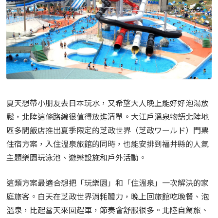
夏天想帶小朋友去日本玩水，又希望大人晚上能好好泡湯放
鬆，北陸這條路線很值得放進清單。大江戶溫泉物語北陸地
區多間飯店推出夏季限定的芝政世界（芝政ワールド）門票
住宿方案，入住溫泉旅館的同時，也能安排到福井縣的人氣
主題樂園玩泳池、遊樂設施和戶外活動。
這類方案最適合想把「玩樂園」和「住溫泉」一次解決的家
庭旅客。白天在芝政世界消耗體力，晚上回旅館吃晚餐、泡
溫泉，比起當天來回趕車，節奏會舒服很多。北陸自駕旅、