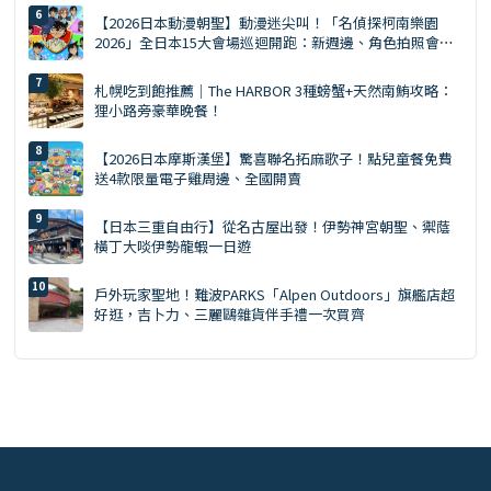
【2026日本動漫朝聖】動漫迷尖叫！「名偵探柯南樂園
2026」全日本15大會場巡迴開跑：新週邊、角色拍照會、
交通預約懶人包
札幌吃到飽推薦｜The HARBOR 3種螃蟹+天然南鮪攻略：
狸小路旁豪華晚餐！
【2026日本摩斯漢堡】驚喜聯名拓麻歌子！點兒童餐免費
送4款限量電子雞周邊、全國開賣
【日本三重自由行】從名古屋出發！伊勢神宮朝聖、禦蔭
橫丁大啖伊勢龍蝦一日遊
戶外玩家聖地！難波PARKS「Alpen Outdoors」旗艦店超
好逛，吉卜力、三麗鷗雜貨伴手禮一次買齊