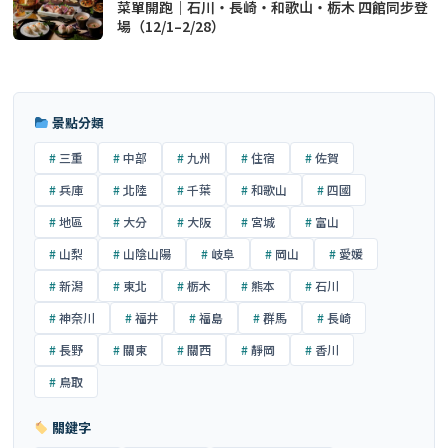
菜單開跑｜石川・長崎・和歌山・栃木 四館同步登
場（12/1–2/28）
景點分類
三重
中部
九州
住宿
佐賀
兵庫
北陸
千葉
和歌山
四國
地區
大分
大阪
宮城
富山
山梨
山陰山陽
岐阜
岡山
愛媛
新潟
東北
栃木
熊本
石川
神奈川
福井
福島
群馬
長崎
長野
關東
關西
靜岡
香川
鳥取
關鍵字