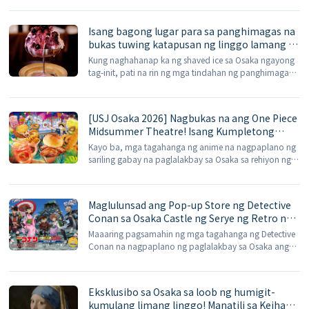
Maishima, ang iyong pagpili ng matutuluyan ay
maaaring magkaroon ng makabuluhang epekto sa
Isang bagong lugar para sa panghimagas na
iyong antas ng enerhiya sa araw na iyon. Matatagpuan
bukas tuwing katapusan ng linggo lamang sa
sa Maishima, Osaka, ang Flower […]
Tenroku, Osaka: ang 'Hikino-gumo', na likha
Kung naghahanap ka ng shaved ice sa Osaka ngayong
ng isang Pranses na chef, ay binabago ang
tag-init, pati na rin ng mga tindahan ng panghimagas
ginadgad na yelo at ginagawa itong isang
sa mga shopping center, maaari ka ring maghanap ng
platong panghimagas.
pop-up shop na may kaunting karakter. Sa ika-11 ng
Hulyo 2026, isang pop-up na stall ng shaved ice na
[USJ Osaka 2026] Nagbukas na ang One Piece
bukas tuwing katapusan ng linggo […]
Midsummer Theatre! Isang Kumpletong
Gabay sa Restawran ng Hapunian ng Straw
Kayo ba, mga tagahanga ng anime na nagpaplano ng
Hat, Mga Live na Pagtatanghal, at Mga Tiket
sariling gabay na paglalakbay sa Osaka sa rehiyon ng
na Nakakalaktaw sa Pila
Kansai sa Japan sa tag-init ng 2026, ay handa na para
sa pinaka-kapana-panabik na pista ngayong tag-init?
Kasabay ng Universal Studios Japan (US […]
Maglulunsad ang Pop-up Store ng Detective
Conan sa Osaka Castle ng Serye ng Retro na
Laro sa ika-11 ng Hulyo: Mga Panandaliang
Maaaring pagsamahin ng mga tagahanga ng Detective
Edisyon ng Paninda, Libreng Regalo, at
Conan na nagpaplano ng paglalakbay sa Osaka ang
Detalye ng Loterya sa Pagpasok
pagbisita sa Osaka Castle at pamimili ng mga
limitadong edisyong paninda sa iisang hentong.
Matatagpuan sa ground floor ng MIRAIZA Osaka Castle,
Eksklusibo sa Osaka sa loob ng humigit-
ang Detective Conan Osaka […]
kumulang limang linggo! Manatili sa Keihan