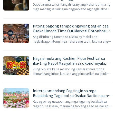
Hotel at tingnan ang *Girl with a Pearl
Dapat isama sa kanilang itinerary ang Nakanoshima ng
Earring* ni Vermeer.
mga mahilig sa sining na nagpaplano ng paglalakbay
sa Osaka sa huling bahagi ng tag-init ng 2026.
Nakatakdang magbukas sa Osaka Nakanoshima
Museum of Art ang isang eksibisyon ng *Girl with a
Pitong bagong tampok ngayong tag-init sa
Pearl Earring* ni Vermeer, […]
Osaka Umeda Time Out Market! Dotonbori
takoyaki, lutuing Thai at Koreano, at mga
Ang distrito ng Umeda sa Osaka ay mabilis na
panghimagas ng hotel ay ngayon inaalok.
nagbabago nitong mga nakaraang taon, lalo na ang
Grand Green Osaka (グラングリーン大阪) sa hilagang
bahagi ng Istasyon ng Osaka, na nagbabago mula sa
isang […]
Nagsisimula ang Koshien Flour Festival sa
ika-1 ng Mayo! Masiyahan sa okonomiyaki,
takoyaki, at higanteng pork buns nang
Kung bibisita ka sa rehiyon ng Kansai at nais mong
sabay-sabay.
tikman nang lubus-lubusan ang pinakasikat na 'pink'
na mga pagkaing delikadesa ng rehiyon, sulit na
bisitahin ang kasalukuyang kaganapan sa Hanshin
Koshien Stadium […]
Inirerekomendang Pagtingin sa mga
Bulaklak ng Tagsibol sa Osaka: Narito na ang
Pista ng Rosas sa Hirakata Park, na may 4,000
Kapag pinag-uusapan ang mga lugar ng bulaklak sa
rosas mula sa 600 uri na nasa kasagsagan ng
tagsibol sa Osaka, maraming tao ang agad na naiisip
pamumulaklak—masiyahan sa paglalakad sa
ang cherry blossoms, ngunit sa katunayan ay mayroon