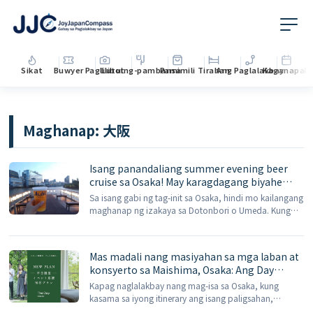
Sikat
Buwyer
Paglilibot
Lutuing-pambansa
Pamimili
Tirahan
Ang Paglalakbay
Kaganapan
M
Maghanap:
大阪
Isang panandaliang summer evening beer
cruise sa Osaka! May karagdagang biyahe
para sa 'Sunflower Summer Evening Beer
Sa isang gabi ng tag-init sa Osaka, hindi mo kailangang
Cruise' sa ika-6 at ika-30 ng Agosto.
maghanap ng izakaya sa Dotonbori o Umeda. Kung
gusto mong masilayan ang tanawin ng gabi, uminom
ng draft beer, makinig sa musika sa barko, at
maramdaman ang malamig na simoy ng 'Mizu no
Mas madali nang masiyahan sa mga laban at
Osaka' nang sabay-sabay, maaari mong […]
konsyerto sa Maishima, Osaka: Ang Day
Osaka weekday accommodation package –
Kapag naglalakbay nang mag-isa sa Osaka, kung
10% na alok
kasama sa iyong itinerary ang isang paligsahan,
konsiyerto, o malaking kaganapan sa lugar ng