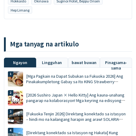
Hokkaido
Okinawa
Suginoi Hotel, Beppu Onsen
n
Hep Limang
n
g
m
g
Mga tanyag na artikulo
a
p
o
Ngayon
Lingguhan
bawat buwan
Pinagsama-
sama
s
[Mga Pagkain na Dapat Subukan sa Fukuoka 2026] Ang
t
Pinakakumpletong Gabay sa Ito KING Strawberry
Dorayaki! Buong sariwang strawberry sa taglamig vs.
ang mousse ace na eksklusibo sa tag-init
[2026 Sushiro Japan × Hello Kitty] Ang kauna-unahang
pangarap na kolaborasyon! Mga keyring na edisyong
limitado, mga diskwento voucher na 5%, at isang
kumpletong gabay sa limang tematikong restawran
[Fukuoka Tenjin 2026] Direktang konektado sa istasyon
– hindi mo na kailangang harapin ang araw! SOLARIA
PLAZA ╳ STAGE: Nangungunang 10 kailangang subukan
na mga pagkaing pinipila at listahan ng pamimili
[Direktang konektado sa Istasyon ng Hakata] Kung