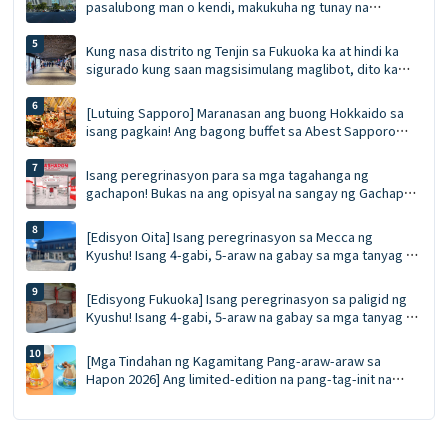
pasalubong man o kendi, makukuha ng tunay na
eksperto sa paglalakbay ang lahat nang sabay-sabay sa
MING. Ang Pinakahuling Gabay sa MING (Edisyon 2026)
Kung nasa distrito ng Tenjin sa Fukuoka ka at hindi ka
sigurado kung saan magsisimulang maglibot, dito ka
dapat magsimula. Ang Pinal na Gabay sa Tenjin
Underground Shopping Arcade | Pagkain, pamimili, at
[Lutuing Sapporo] Maranasan ang buong Hokkaido sa
mga souvenir nang sabay-sabay
isang pagkain! Ang bagong buffet sa Abest Sapporo
Hotel: walang limitasyong pagkain ng alimango,
pagtikim ng ligaw na bluefin tuna, at GARAKU soup curry
Isang peregrinasyon para sa mga tagahanga ng
gachapon! Bukas na ang opisyal na sangay ng Gachapon
Shop sa Asakusa: 548 na makina, eksklusibong mga
spot para sa litrato, at mga regalong pambungad—lahat
[Edisyon Oita] Isang peregrinasyon sa Mecca ng
sa isang lugar.
Kyushu! Isang 4-gabi, 5-araw na gabay sa mga tanyag na
lokasyon ng anime at manga! Bisitahin ang mga lugar
kung saan kinunan ang 'Attack on Titan' at tamasahin ang
[Edisyong Fukuoka] Isang peregrinasyon sa paligid ng
mainit na bukal.
Kyushu! Isang 4-gabi, 5-araw na gabay sa mga tanyag na
lokasyon ng anime at manga! Isawsaw ang iyong sarili sa
mundo ng *Demon Slayer*!
[Mga Tindahan ng Kagamitang Pang-araw-araw sa
Hapon 2026] Ang limited-edition na pang-tag-init na
'Gelati' ng Häagen-Dazs ay ibebenta bukas! Dalawang
lasa: Juicy Fruit at Salted Caramel Pistachio