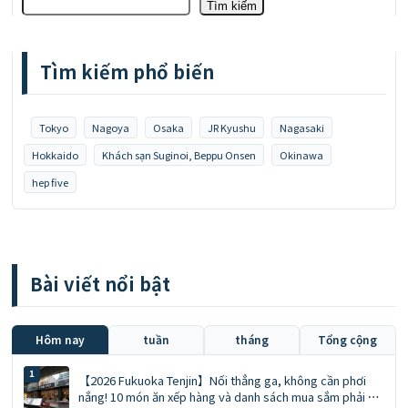
Tìm kiếm
Tìm kiếm phổ biến
Tokyo
Nagoya
Osaka
JR Kyushu
Nagasaki
Hokkaido
Khách sạn Suginoi, Beppu Onsen
Okinawa
hep five
Bài viết nổi bật
Hôm nay
tuần
tháng
Tổng cộng
【2026 Fukuoka Tenjin】Nối thẳng ga, không cần phơi
nắng! 10 món ăn xếp hàng và danh sách mua sắm phải có