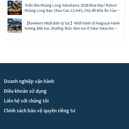
ảnh cùng nhân vật, cẩm nang đặt trước phương tiện di
Triển lãm Khủng Long Yokohama 2026 Khai Mạc! Robot
chuyển
Khủng Long Bạo Chúa Cao 12 mét, Chủ đề Bữa Ăn Của
Khủng Long và Sản Phẩm Giới Hạn của Kiyoken Trình
Làng
【Baelems Nhật Bản tự túc】Khởi hành từ Nagoya! Hành
hương Đền Ise, thưởng thức tôm Ise ở Oike Yokocho
trong chuyến đi trong ngày
Doanh nghiệp vận hành
Điều khoản sử dụng
Liên hệ với chúng tôi
Chính sách bảo vệ quyền riêng tư