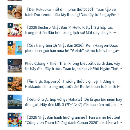
của SOLARIA PLAZA ╳ STAGE
【Đến Fukuoka nhất định phải thử 2026】 Toàn tập về
bánh Doraemon dâu tây Itoking! Dâu tây tươi nguyên
quả mùa đông vs Mousse giới hạn mùa hè Ace
【2026 Sushiro Nhật Bản × Hello Kitty】Sự hợp tác
trong mơ lần đầu tiên trong lịch sử! Mặt dây chuyền
phiên bản giới hạn, phiếu giảm giá 5%, hướng dẫn chi tiết
về 5 cửa hàng chủ đề
【Cửa hàng tiện lợi Nhật Bản 2026】Kem Haagen-Dazs
phiên bản giới hạn mùa hè "Gelati" sẽ mở bán vào ngày
mai! Hương vị kép trái cây mọng nước, caramel muối hạt
dẻ cười
Phúc Cương・Thiên Thần không biết bắt đầu đi đâu, vậy
thì hãy đến đây trước. Toàn bộ bí kíp về Phố Ngầm Thiên
Thần | Ăn uống, mua sắm, quà lưu niệm giải quyết trong
một lần
【Ẩm thực Sapporo】Thưởng thức trọn vẹn hương vị
Hokkaido chỉ trong một bữa ăn! Buffet hoàn toàn mới tại
Hotel Abest Sapporo: Cua ăn thả ga • Thưởng thức cá
ngừ vây xanh miền Nam tự nhiên • Cà ri súp GARAKU
【Kết nối trực tiếp với ga Hakata】Dù là quà lưu niệm hay
đồ ngọt: Hãy đến MING (マイング) để mua sắm một lần là
đủ, đó là bí quyết của những người sành du lịch. Hướng
dẫn toàn diện về MING (phiên bản 2026)
【2026 Nhật Bản hành hương anime】Fan anime hét lên!
"Công viên Thám tử lừng danh Conan 2026" sẽ diễn ra tại
15 địa điểm trên toàn Nhật Bản: Đồ mới, sự kiện chụp