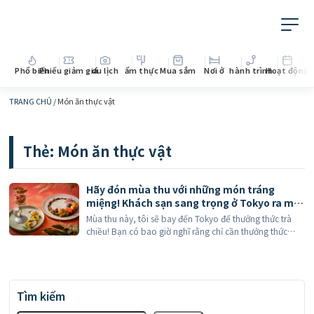
Phổ biến
Phiếu giảm giá
du lịch
ẩm thực
Mua sắm
Nơi ở
hành trình
Hoạt động
Th
TRANG CHỦ
/
Món ăn thực vật
Thẻ:
Món ăn thực vật
Hãy đón mùa thu với những món tráng
miệng! Khách sạn sang trọng ở Tokyo ra mắt
"trà chiều thực vật" giới hạn thời gian, một
Mùa thu này, tôi sẽ bay đến Tokyo để thưởng thức trà
trải nghiệm mới mẻ kết hợp giữa hành trình
chiều! Bạn có bao giờ nghĩ rằng chỉ cần thưởng thức
ẩm thực và bảo vệ thiên nhiên!
một bữa trà chiều tinh tế cũng có thể góp phần bảo vệ
Trái Đất? Mùa thu này, Tokyo […]
Tìm kiếm