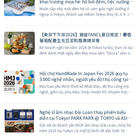
khai trương mùa hè: hồ bơi đêm, tiệc nướng
bên hồ bơi và vườn bia mở cửa từ ngày 27
Muốn sắp xếp một đêm hè có cảm giác nghỉ dưỡng ở
tháng 6
ngoại ô Tokyo, Khách sạn Hilton Tokyo Bay (ヒルトン
東京ベイ) năm nay mùa hè chính thức mở cửa nhà hàng
hồ bơi vườn được tân trang mới hoàn toàn […]
【東京下午茶2026】銀座FANCL夏日限定！麝香
葡萄配養生毛豆泥和風貴婦茶會
Kế hoạch nghỉ hè năm 2026 đi Tokyo tự túc, bạn có dự
định dành một ngày đến khu mua sắm "Ginza" sầm uất
với các trung tâm thương mại cao cấp để tận hưởng
mua sắm sang trọng không? Buổi chiều hè oi ả, điều
tuyệt vời nhất […]
Hội chợ HandMade In Japan Fes 2026 quy tụ
3.000 nghệ nhân, người yêu đồ thủ công tại
Tokyo không thể bỏ lỡ!
Nếu bạn yêu thích thiết kế Nhật Bản, đồ thủ công mỹ
nghệ, gốm sứ, phụ kiện, hoặc muốn trò chuyện trực
tiếp với người sáng tạo trong chuyến đi của mình, thì
vào mùa hè năm 2026 tại Trung tâm Triển lãm Quốc tế
Tokyo (Tokyo Big Sight) có một sự kiện [...]
Nghệ sĩ âm nhạc Đài Loan thay phiên biểu
diễn tại Tokyo! PARK PARK @ TOKYO và ASIA
Now! mang âm nhạc Hoa ngữ đến mùa hè
Đối với du khách yêu thích âm nhạc Đài Loan, mùa hè
Nhật Bản
năm 2026 tại Tokyo có một lộ trình rất đặc biệt: từ
Roppongi, Shibuya, Shimokitazawa đến Daikanyama,