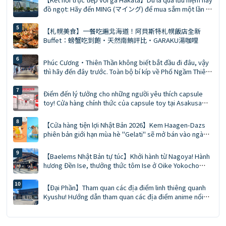
đồ ngọt: Hãy đến MING (マイング) để mua sắm một lần là
đủ, đó là bí quyết của những người sành du lịch. Hướng
dẫn toàn diện về MING (phiên bản 2026)
【札幌美食】一餐吃遍北海道！阿貝斯特札幌飯店全新
Buffet：螃蟹吃到飽・天然南鮪評比・GARAKU湯咖哩
Phúc Cương・Thiên Thần không biết bắt đầu đi đâu, vậy
thì hãy đến đây trước. Toàn bộ bí kíp về Phố Ngầm Thiên
Thần | Ăn uống, mua sắm, quà lưu niệm giải quyết trong
một lần
Điểm đến lý tưởng cho những người yêu thích capsule
toy! Cửa hàng chính thức của capsule toy tại Asakusa
khai trương: 548 máy, điểm check-in giới hạn và quà tặng
khai trương.
【Cửa hàng tiện lợi Nhật Bản 2026】Kem Haagen-Dazs
phiên bản giới hạn mùa hè "Gelati" sẽ mở bán vào ngày
mai! Hương vị kép trái cây mọng nước, caramel muối hạt
dẻ cười
【Baelems Nhật Bản tự túc】Khởi hành từ Nagoya! Hành
hương Đền Ise, thưởng thức tôm Ise ở Oike Yokocho
trong chuyến đi trong ngày
【Đại Phần】Tham quan các địa điểm linh thiêng quanh
Kyushu! Hướng dẫn tham quan các địa điểm anime nổi
tiếng trong 5 ngày 4 đêm! Ghé thăm địa điểm linh thiêng
của "Attack on Titan" và tận hưởng suối nước nóng.