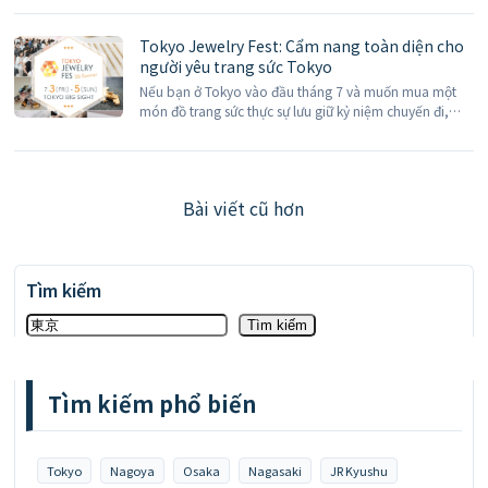
năm ban nhạc Đài Loan và Hoa [...]
Tokyo Jewelry Fest: Cẩm nang toàn diện cho
người yêu trang sức Tokyo
Nếu bạn ở Tokyo vào đầu tháng 7 và muốn mua một
món đồ trang sức thực sự lưu giữ kỷ niệm chuyến đi,
bạn có thể cân nhắc Triển lãm Trang sức Tokyo (TOKYO
JEWELRY FES […]
Bài viết cũ hơn
Đ
i
Tìm kiếm
ề
u
Tìm kiếm
h
ư
Tìm kiếm phổ biến
ớ
n
Tokyo
Nagoya
Osaka
Nagasaki
JR Kyushu
g