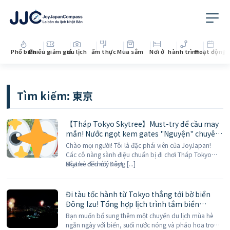
Phổ biến
Phiếu giảm giá
du lịch
ẩm thực
Mua sắm
Nơi ở
hành trình
Hoạt động
Th
Tìm kiếm:
東京
【Tháp Tokyo Skytree】Must-try để cầu may
mắn! Nước ngọt kem gates "Nguyện" chuyên
cầu duyên, 5 màu cột ngũ sắc theo ý bạn
Chào mọi người! Tôi là đặc phái viên của JoyJapan!
Các cô nàng sành điệu chuẩn bị đi chơi Tháp Tokyo
Skytree ơi chú ý này!
Mùa hè đến với Đông [...]
Đi tàu tốc hành từ Tokyo thẳng tới bờ biển
Đông Izu! Tổng hợp lịch trình tắm biển
Atagawa, Inatori và pháo hoa đêm hè
Bạn muốn bổ sung thêm một chuyến du lịch mùa hè
ngắn ngày với biển, suối nước nóng và pháo hoa trong