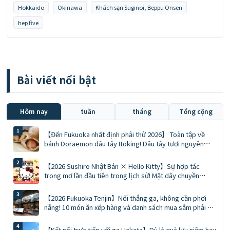
Hokkaido
Okinawa
Khách sạn Suginoi, Beppu Onsen
b
hep five
à
i
v
i
Bài viết nổi bật
ế
t
Hôm nay
tuần
tháng
Tổng cộng
【Đến Fukuoka nhất định phải thử 2026】 Toàn tập về
bánh Doraemon dâu tây Itoking! Dâu tây tươi nguyên
quả mùa đông vs Mousse giới hạn mùa hè Ace
【2026 Sushiro Nhật Bản × Hello Kitty】Sự hợp tác
trong mơ lần đầu tiên trong lịch sử! Mặt dây chuyền
phiên bản giới hạn, phiếu giảm giá 5%, hướng dẫn chi tiết
về 5 cửa hàng chủ đề
【2026 Fukuoka Tenjin】Nối thẳng ga, không cần phơi
nắng! 10 món ăn xếp hàng và danh sách mua sắm phải có
của SOLARIA PLAZA ╳ STAGE
【Kết nối trực tiếp với ga Hakata】Dù là quà lưu niệm hay