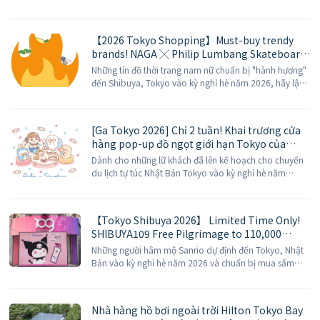
chuyến du lịch Tokyo của mình, thị trấn Higashi-Izu,
tỉnh Shizuoka sẽ là một lựa chọn rất phù hợp. Từ tháng
7 đến tháng 8 năm 2026 [...]
【2026 Tokyo Shopping】Must-buy trendy
brands! NAGA ╳ Philip Lumbang Skateboard
Samurai Ukiyo-e Collaboration T-shirt on
Những tín đồ thời trang nam nữ chuẩn bị "hành hương"
sale
đến Shibuya, Tokyo vào kỳ nghỉ hè năm 2026, hãy lập
tức bổ sung thông tin về đợt phát hành mới nhất này
vào danh sách mua sắm "khủng" của bạn! Từ thương
hiệu streetwear Nhật Bản cực kỳ nổi tiếng [...]
[Ga Tokyo 2026] Chỉ 2 tuần! Khai trương cửa
hàng pop-up đồ ngọt giới hạn Tokyo của
Fujiya Milky & Sirotan
Dành cho những lữ khách đã lên kế hoạch cho chuyến
du lịch tự túc Nhật Bản Tokyo vào kỳ nghỉ hè năm
2026, hoặc những ai có ý định mua sắm quà lưu niệm
tại ga Tokyo, hãy thêm ngay ghi chú bí mật này vào
[…]
【Tokyo Shibuya 2026】 Limited Time Only!
SHIBUYA109 Free Pilgrimage to 110,000
Handmade Rhinestone Giant Kuromi Photo
Những người hâm mộ Sanrio dự định đến Tokyo, Nhật
Wall
Bản vào kỳ nghỉ hè năm 2026 và chuẩn bị mua sắm
thỏa thích ở Shibuya, hãy điều chỉnh ngay kế hoạch
của bạn ngay khi thức dậy hôm nay! Shibuya, Nhật Bản
[…]
Nhà hàng hồ bơi ngoài trời Hilton Tokyo Bay