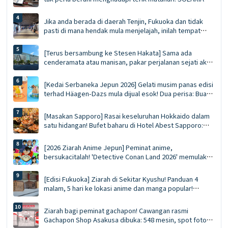
PLAZA ╳ STAGE: 10 hidangan terlaris yang wajib dicuba
dan senarai barangan beli-belah
Jika anda berada di daerah Tenjin, Fukuoka dan tidak
pasti di mana hendak mula menjelajah, inilah tempat
untuk bermula. Panduan Muktamad ke Lorong Membeli-
Belah Bawah Tanah Tenjin | Makanan, membeli-belah dan
[Terus bersambung ke Stesen Hakata] Sama ada
cenderamata serentak
cenderamata atau manisan, pakar perjalanan sejati akan
mendapatkan semuanya sekaligus di MING. Panduan
Muktamad MING (Edisi 2026)
[Kedai Serbaneka Jepun 2026] Gelati musim panas edisi
terhad Häagen-Dazs mula dijual esok! Dua perisa: Buah
Berjus dan Pistachio Karamel Masin
[Masakan Sapporo] Rasai keseluruhan Hokkaido dalam
satu hidangan! Bufet baharu di Hotel Abest Sapporo:
ketam makan sepuas hati, panduan tuna sirip biru liar,
dan kari sup GARAKU
[2026 Ziarah Anime Jepun] Peminat anime,
bersukacitalah! 'Detective Conan Land 2026' memulakan
jelajahnya di 15 lokasi seluruh negara: barangan
dagangan baharu, sesi bergambar watak, dan panduan
[Edisi Fukuoka] Ziarah di Sekitar Kyushu! Panduan 4
praktikal untuk tempahan pengangkutan ✨
malam, 5 hari ke lokasi anime dan manga popular!
Celupkan diri anda dalam dunia *Demon Slayer*!
Ziarah bagi peminat gachapon! Cawangan rasmi
Gachapon Shop Asakusa dibuka: 548 mesin, spot foto