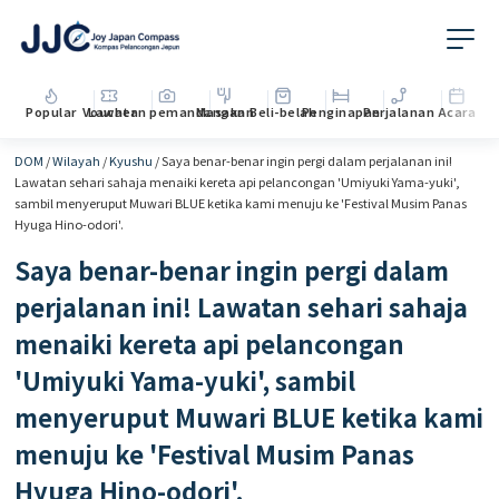
Popular
Voucher
Lawatan pemandangan
Masakan
Beli-belah
Penginapan
Perjalanan
Acara
DOM
/
Wilayah
/
Kyushu
/
Saya benar-benar ingin pergi dalam perjalanan ini!
Lawatan sehari sahaja menaiki kereta api pelancongan 'Umiyuki Yama-yuki',
sambil menyeruput Muwari BLUE ketika kami menuju ke 'Festival Musim Panas
Hyuga Hino-odori'.
Saya benar-benar ingin pergi dalam
perjalanan ini! Lawatan sehari sahaja
menaiki kereta api pelancongan
'Umiyuki Yama-yuki', sambil
menyeruput Muwari BLUE ketika kami
menuju ke 'Festival Musim Panas
Hyuga Hino-odori'.