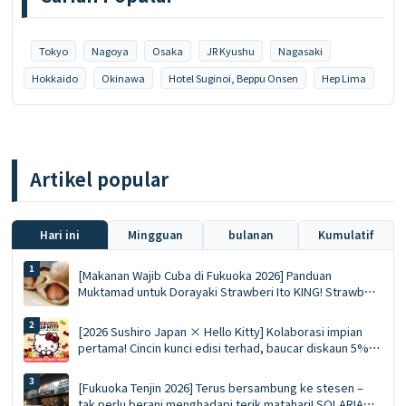
Tokyo
Nagoya
Osaka
JR Kyushu
Nagasaki
Hokkaido
Okinawa
Hotel Suginoi, Beppu Onsen
Hep Lima
Artikel popular
Hari ini
Mingguan
bulanan
Kumulatif
[Makanan Wajib Cuba di Fukuoka 2026] Panduan
Muktamad untuk Dorayaki Strawberi Ito KING! Strawberi
Segar Utuh pada Musim Sejuk vs Mousse Ace Eksklusif
Musim Panas
[2026 Sushiro Japan × Hello Kitty] Kolaborasi impian
pertama! Cincin kunci edisi terhad, baucar diskaun 5%
dan panduan lengkap kepada lima restoran bertema
[Fukuoka Tenjin 2026] Terus bersambung ke stesen –
tak perlu berani menghadapi terik matahari! SOLARIA