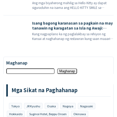
limitadong edisyong tuwalya.
Ang mga biyaherong mahilig sa Hello Kitty ay dapat
Hulyo 2026, […]
siguraduhin na isama ang HELLO KITTY SMILE sa
kanilang itineraryo kapag bumibisita sa Isla ng Awaji
ngayong tag-init. Noong Hunyo 2026 […]
Isang bagong karanasan sa pagkain na may
tanawin ng karagatan sa Isla ng Awaji:
Inilunsad ng Ocean Terrace ang bagong
Kung nagpaplano ka ng paglalakbay sa rehiyon ng
menu na tampok ang karne ng baka ng
Kansai at naghahanap ng restawran kung saan maaari
Awaji at buffet ng mga pampagana simula 1
mong masiyahan sa tanawin ng dagat, marangyang
Abril.
kainan, at atmospera ng bakasyon sa isang lugar, ang
Ocean Terrace sa Awaji Island […]
Maghanap
Maghanap
Mga Sikat na Paghahanap
Tokyo
JR Kyushu
Osaka
Nagoya
Nagasaki
Hokkaido
Suginoi Hotel, Beppu Onsen
Okinawa