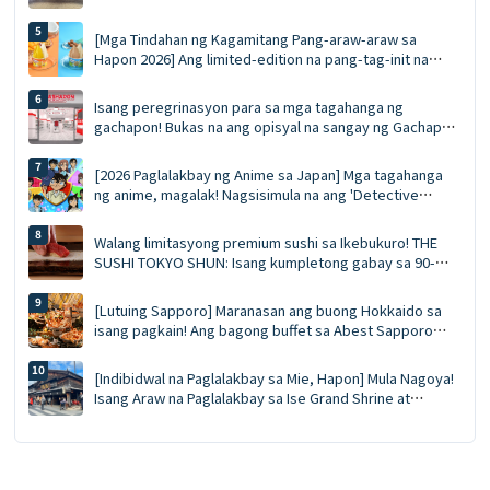
dapat magsimula. Ang Pinal na Gabay sa Tenjin
Underground Shopping Arcade | Pagkain, pamimili, at
[Mga Tindahan ng Kagamitang Pang-araw-araw sa
mga souvenir nang sabay-sabay
Hapon 2026] Ang limited-edition na pang-tag-init na
'Gelati' ng Häagen-Dazs ay ibebenta bukas! Dalawang
lasa: Juicy Fruit at Salted Caramel Pistachio
Isang peregrinasyon para sa mga tagahanga ng
gachapon! Bukas na ang opisyal na sangay ng Gachapon
Shop sa Asakusa: 548 na makina, eksklusibong mga
spot para sa litrato, at mga regalong pambungad—lahat
[2026 Paglalakbay ng Anime sa Japan] Mga tagahanga
sa isang lugar.
ng anime, magalak! Nagsisimula na ang 'Detective
Conan Land 2026' sa 15 lokasyon sa buong bansa:
bagong merchandise, photo session kasama ang mga
Walang limitasyong premium sushi sa Ikebukuro! THE
karakter, at isang praktikal na gabay sa pag-book ng
SUSHI TOKYO SHUN: Isang kumpletong gabay sa 90-
transportasyon ✨
minutong espesyal na tanghalian na may walang
limitasyong sea urchin at sariwang sushi na inihahanda
[Lutuing Sapporo] Maranasan ang buong Hokkaido sa
ng chef.
isang pagkain! Ang bagong buffet sa Abest Sapporo
Hotel: walang limitasyong pagkain ng alimango,
pagtikim ng ligaw na bluefin tuna, at GARAKU soup curry
[Indibidwal na Paglalakbay sa Mie, Hapon] Mula Nagoya!
Isang Araw na Paglalakbay sa Ise Grand Shrine at
Pagdiriwang sa Ise Lobster sa O-kage Yokocho