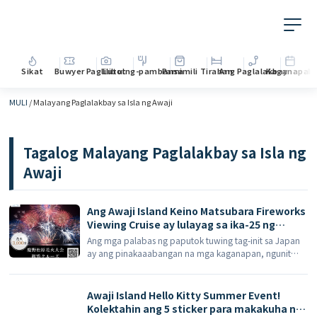
Sikat
Buwyer
Paglilibot
Lutuing-pambansa
Pamimili
Tirahan
Ang Paglalakbay
Kaganapan
M
MULI
/
Malayang Paglalakbay sa Isla ng Awaji
Tagalog
Malayang Paglalakbay sa Isla ng
Awaji
Ang Awaji Island Keino Matsubara Fireworks
Viewing Cruise ay lulayag sa ika-25 ng
Hulyo: Masiyahan sa malapít na tanawin ng
Ang mga palabas ng paputok tuwing tag-init sa Japan
3,000 musikal na paputok mula sa dagat,
ay ang pinakaaabangan na mga kaganapan, ngunit
pabalik-balik mula sa Daungan ng Fukura.
nagdudulot din ito ng pinakamalaking hamon
pagdating sa pagkuha ng magandang pwesto,
transportasyon, at mga paghahanda pagkatapos ng
Awaji Island Hello Kitty Summer Event!
palabas. Ang ika-44 na Minami-Awaji City Keino
Kolektahin ang 5 sticker para makakuha ng
Matsubara Fireworks Festival, na gaganapin sa ika-25 ng