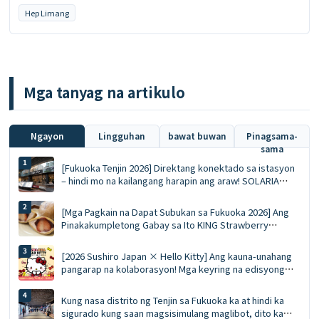
Hep Limang
Mga tanyag na artikulo
Ngayon
Lingguhan
bawat buwan
Pinagsama-
sama
[Fukuoka Tenjin 2026] Direktang konektado sa istasyon
– hindi mo na kailangang harapin ang araw! SOLARIA
PLAZA ╳ STAGE: Nangungunang 10 kailangang subukan
na mga pagkaing pinipila at listahan ng pamimili
[Mga Pagkain na Dapat Subukan sa Fukuoka 2026] Ang
Pinakakumpletong Gabay sa Ito KING Strawberry
Dorayaki! Buong sariwang strawberry sa taglamig vs.
ang mousse ace na eksklusibo sa tag-init
[2026 Sushiro Japan × Hello Kitty] Ang kauna-unahang
pangarap na kolaborasyon! Mga keyring na edisyong
limitado, mga diskwento voucher na 5%, at isang
kumpletong gabay sa limang tematikong restawran
Kung nasa distrito ng Tenjin sa Fukuoka ka at hindi ka
sigurado kung saan magsisimulang maglibot, dito ka