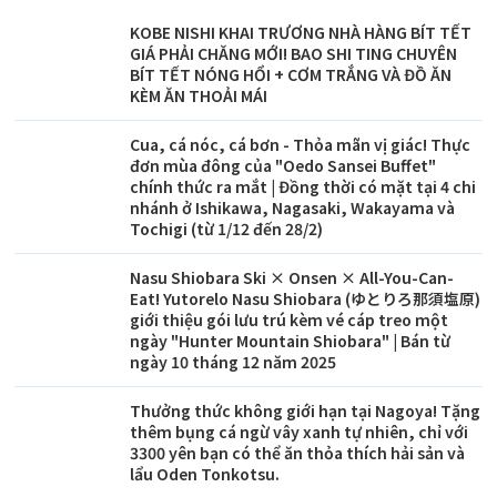
KOBE NISHI KHAI TRƯƠNG NHÀ HÀNG BÍT TẾT
GIÁ PHẢI CHĂNG MỚI! BAO SHI TING CHUYÊN
BÍT TẾT NÓNG HỔI + CƠM TRẮNG VÀ ĐỒ ĂN
KÈM ĂN THOẢI MÁI
Cua, cá nóc, cá bơn - Thỏa mãn vị giác! Thực
đơn mùa đông của "Oedo Sansei Buffet"
chính thức ra mắt | Đồng thời có mặt tại 4 chi
nhánh ở Ishikawa, Nagasaki, Wakayama và
Tochigi (từ 1/12 đến 28/2)
Nasu Shiobara Ski × Onsen × All-You-Can-
Eat! Yutorelo Nasu Shiobara (ゆとりろ那須塩原)
giới thiệu gói lưu trú kèm vé cáp treo một
ngày "Hunter Mountain Shiobara" | Bán từ
ngày 10 tháng 12 năm 2025
Thưởng thức không giới hạn tại Nagoya! Tặng
thêm bụng cá ngừ vây xanh tự nhiên, chỉ với
3300 yên bạn có thể ăn thỏa thích hải sản và
lẩu Oden Tonkotsu.