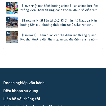
ngừ vây xanh miền Nam tự nhiên • Cà ri súp GARAKU
【2026 Nhật Bản hành hương anime】Fan anime hét lên!
"Công viên Thám tử lừng danh Conan 2026" sẽ diễn ra tại
15 địa điểm trên toàn Nhật Bản: Đồ mới, sự kiện chụp
ảnh cùng nhân vật, cẩm nang đặt trước phương tiện di
【Baelems Nhật Bản tự túc】Khởi hành từ Nagoya! Hành
chuyển
hương Đền Ise, thưởng thức tôm Ise ở Oike Yokocho
trong chuyến đi trong ngày
【Fukuoka】Tham quan các địa điểm linh thiêng quanh
Kyushu! Hướng dẫn tham quan các địa điểm anime nổi
tiếng trong 5 ngày 4 đêm! Trải nghiệm đắm chìm tại địa
điểm linh thiêng của "Demon Slayer"!
Doanh nghiệp vận hành
Điều khoản sử dụng
Liên hệ với chúng tôi