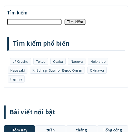
Tìm kiếm
Tìm kiếm
Tìm kiếm phổ biến
JR Kyushu
Tokyo
Osaka
Nagoya
Hokkaido
Nagasaki
Khách sạn Suginoi, Beppu Onsen
Okinawa
hep five
Bài viết nổi bật
Hôm nay
tuần
tháng
Tổng cộng