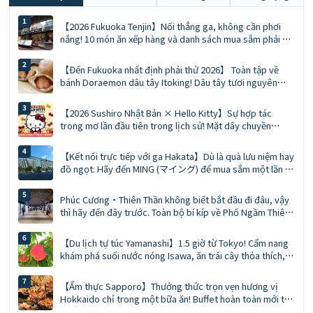
【2026 Fukuoka Tenjin】Nối thẳng ga, không cần phơi
nắng! 10 món ăn xếp hàng và danh sách mua sắm phải có
của SOLARIA PLAZA ╳ STAGE
【Đến Fukuoka nhất định phải thử 2026】 Toàn tập về
bánh Doraemon dâu tây Itoking! Dâu tây tươi nguyên
quả mùa đông vs Mousse giới hạn mùa hè Ace
【2026 Sushiro Nhật Bản × Hello Kitty】Sự hợp tác
trong mơ lần đầu tiên trong lịch sử! Mặt dây chuyền
phiên bản giới hạn, phiếu giảm giá 5%, hướng dẫn chi tiết
về 5 cửa hàng chủ đề
【Kết nối trực tiếp với ga Hakata】Dù là quà lưu niệm hay
đồ ngọt: Hãy đến MING (マイング) để mua sắm một lần là
đủ, đó là bí quyết của những người sành du lịch. Hướng
dẫn toàn diện về MING (phiên bản 2026)
Phúc Cương・Thiên Thần không biết bắt đầu đi đâu, vậy
thì hãy đến đây trước. Toàn bộ bí kíp về Phố Ngầm Thiên
Thần | Ăn uống, mua sắm, quà lưu niệm giải quyết trong
một lần
【Du lịch tự túc Yamanashi】1.5 giờ từ Tokyo! Cẩm nang
khám phá suối nước nóng Isawa, ăn trái cây thỏa thích,
và những địa điểm ẩn đẹp như tranh của núi Phú Sĩ
【Ẩm thực Sapporo】Thưởng thức trọn vẹn hương vị
Hokkaido chỉ trong một bữa ăn! Buffet hoàn toàn mới tại
Hotel Abest Sapporo: Cua ăn thả ga • Thưởng thức cá