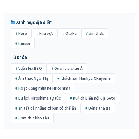
Danh mục địa điểm
Nơi ở
khu vực
Osaka
ẩm thực
Kansai
Từ khóa
Vườn bia BBQ
Quán bia châu Á
Ẩm thực Ngô Thị
Khách sạn Hankyu Okayama
Hoạt động mùa hè Hiroshima
Du lịch Hiroshima tự túc
Du lịch Biển nội địa Seto
ăn tất cả những gì bạn có thể ăn
Uống thả ga
Cơm thịt kho tàu