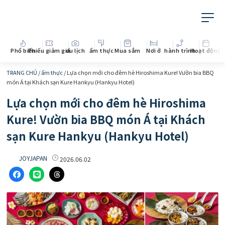
Phổ biến
Phiếu giảm giá
du lịch
ẩm thực
Mua sắm
Nơi ở
hành trình
Hoạt động
Th
TRANG CHỦ
/
ẩm thực
/
Lựa chọn mới cho đêm hè Hiroshima Kure! Vườn bia BBQ
món Á tại Khách sạn Kure Hankyu (Hankyu Hotel)
Lựa chọn mới cho đêm hè Hiroshima
Kure! Vườn bia BBQ món Á tại Khách
sạn Kure Hankyu (Hankyu Hotel)
JOYJAPAN
2026.06.02