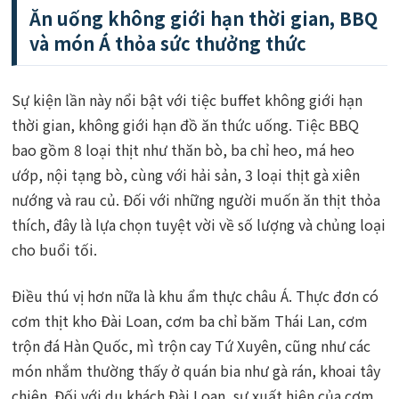
Ăn uống không giới hạn thời gian, BBQ
và món Á thỏa sức thưởng thức
Sự kiện lần này nổi bật với tiệc buffet không giới hạn
thời gian, không giới hạn đồ ăn thức uống. Tiệc BBQ
bao gồm 8 loại thịt như thăn bò, ba chỉ heo, má heo
ướp, nội tạng bò, cùng với hải sản, 3 loại thịt gà xiên
nướng và rau củ. Đối với những người muốn ăn thịt thỏa
thích, đây là lựa chọn tuyệt vời về số lượng và chủng loại
cho buổi tối.
Điều thú vị hơn nữa là khu ẩm thực châu Á. Thực đơn có
cơm thịt kho Đài Loan, cơm ba chỉ băm Thái Lan, cơm
trộn đá Hàn Quốc, mì trộn cay Tứ Xuyên, cũng như các
món nhắm thường thấy ở quán bia như gà rán, khoai tây
chiên. Đối với du khách Đài Loan, sự xuất hiện của cơm